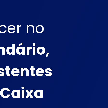
cer no
ndário,
istentes
 Caixa