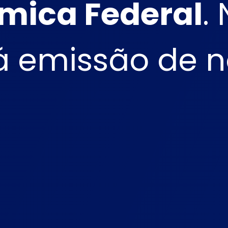
mica Federal
.
á emissão de 
.