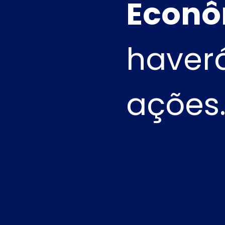
Econô
haver
ações