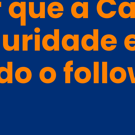
 que a C
uridade 
do o foll