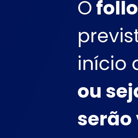
O
foll
previs
início
ou sej
serão