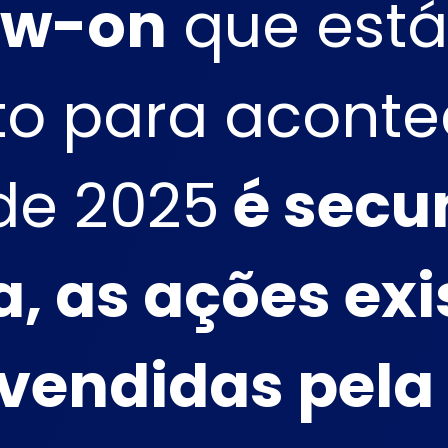
ow-on
que está
to para aconte
 de 2025
é secu
a, as ações ex
 vendidas pela