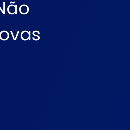
 Não
novas