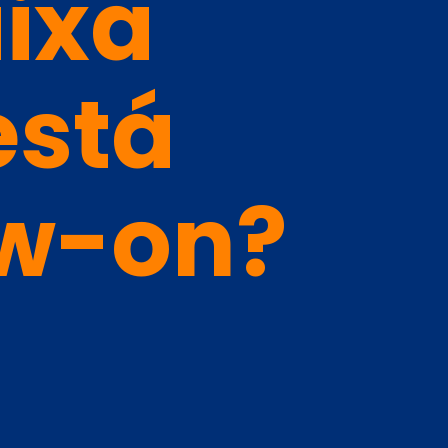
aixa
está
ow-on?