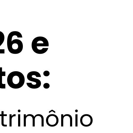
26 e
tos:
trimônio