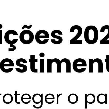
ições 20
vestimen
oteger o pa