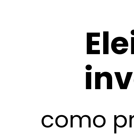
Ele
in
como pr