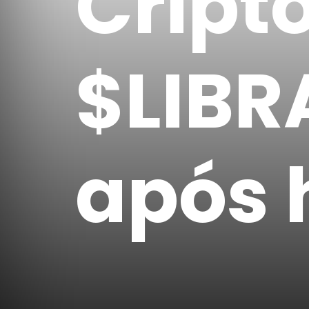
Crip
$LIBR
após 