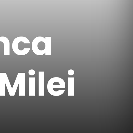
nca
Milei