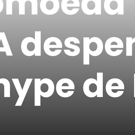
tomoeda
A despe
hype de 