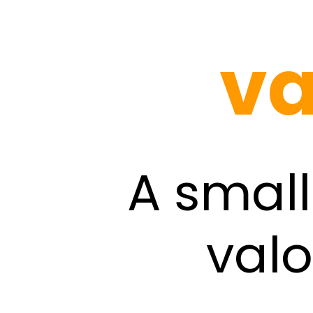
va
A smal
valo