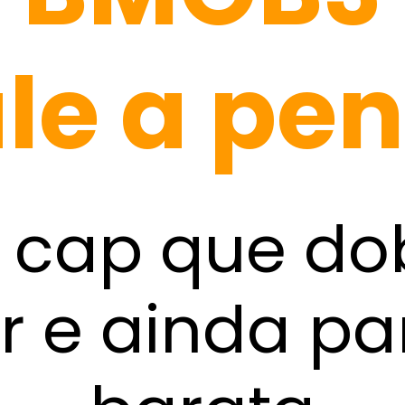
le a pe
l cap que do
r e ainda p