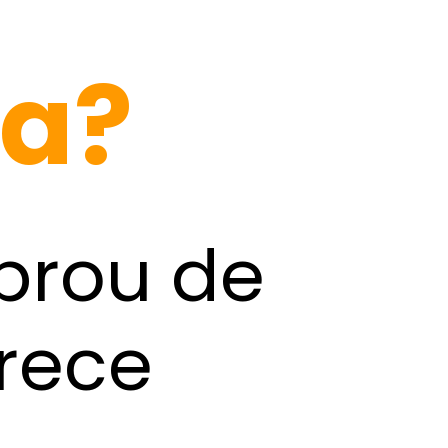
na?
brou de
arece